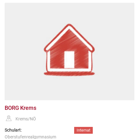
BORG Krems
Krems/NÖ
Schulart:
Internat
Oberstufenrealgymnasium