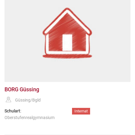
BORG Güssing
Güssing/Bgld
Schulart:
Internat
Oberstufenrealgymnasium