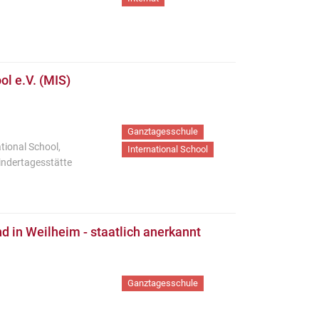
ol e.V. (MIS)
Ganztagesschule
tional School,
International School
indertagesstätte
d in Weilheim - staatlich anerkannt
Ganztagesschule