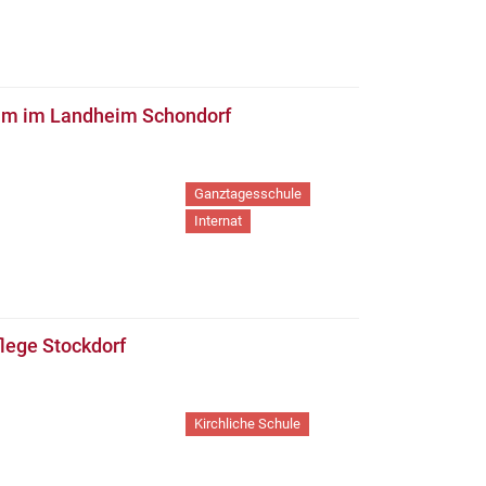
um im Landheim Schondorf
Ganztagesschule
Internat
lege Stockdorf
Kirchliche Schule